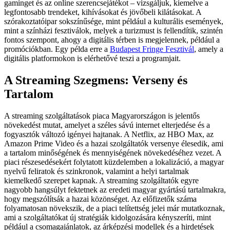
gaminget és az online szerencsejátékot – vizsgáljuk, kiemelve a
legfontosabb trendeket, kihívásokat és jövőbeli kilátásokat. A
szórakoztatóipar sokszínűsége, mint például a kulturális események,
mint a színházi fesztiválok, melyek a turizmust is fellendítik, szintén
fontos szempont, ahogy a digitális térben is megjelennek, például a
promóciókban. Egy példa erre a
Budapest Fringe Fesztivál
, amely a
digitális platformokon is elérhetővé teszi a programjait.
A Streaming Szegmens: Verseny és
Tartalom
A streaming szolgáltatások piaca Magyarországon is jelentős
növekedést mutat, amelyet a széles sávú internet elterjedése és a
fogyasztók változó igényei hajtanak. A Netflix, az HBO Max, az
Amazon Prime Video és a hazai szolgáltatók versenye élesedik, ami
a tartalom minőségének és mennyiségének növekedéséhez vezet. A
piaci részesedésekért folytatott küzdelemben a lokalizáció, a magyar
nyelvű feliratok és szinkronok, valamint a helyi tartalmak
kiemelkedő szerepet kapnak. A streaming szolgáltatók egyre
nagyobb hangsúlyt fektetnek az eredeti magyar gyártású tartalmakra,
hogy megszólítsák a hazai közönséget. Az előfizetők száma
folyamatosan növekszik, de a piaci telítettség jelei már mutatkoznak,
ami a szolgáltatókat új stratégiák kidolgozására kényszeríti, mint
például a csomagajánlatok, az árképzési modellek és a hirdetések