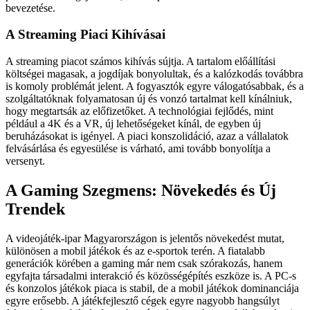
bevezetése.
A Streaming Piaci Kihívásai
A streaming piacot számos kihívás sújtja. A tartalom előállítási
költségei magasak, a jogdíjak bonyolultak, és a kalózkodás továbbra
is komoly problémát jelent. A fogyasztók egyre válogatósabbak, és a
szolgáltatóknak folyamatosan új és vonzó tartalmat kell kínálniuk,
hogy megtartsák az előfizetőket. A technológiai fejlődés, mint
például a 4K és a VR, új lehetőségeket kínál, de egyben új
beruházásokat is igényel. A piaci konszolidáció, azaz a vállalatok
felvásárlása és egyesülése is várható, ami tovább bonyolítja a
versenyt.
A Gaming Szegmens: Növekedés és Új
Trendek
A videojáték-ipar Magyarországon is jelentős növekedést mutat,
különösen a mobil játékok és az e-sportok terén. A fiatalabb
generációk körében a gaming már nem csak szórakozás, hanem
egyfajta társadalmi interakció és közösségépítés eszköze is. A PC-s
és konzolos játékok piaca is stabil, de a mobil játékok dominanciája
egyre erősebb. A játékfejlesztő cégek egyre nagyobb hangsúlyt