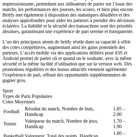
impressionnante, permettant aux utilisateurs de parier sur l’issue des
matchs, les performances des joueurs, les scores, et bien plus encore.
Betify met également à disposition des statistiques détaillées et des
analyses approfondies pour aider les parieurs à prendre des décisions
éclairées. La fiabilité et la sécurité des transactions sont des priorités
absolues, garantissant une expérience de pari sereine et transparente.
L’un des principaux atouts de betify réside dans sa capacité à offrir
des cotes compétitives, augmentant ainsi les gains potentiels des
parieurs. L’accès mobile via des applications dédiées pour iOS et
Android permet de parier où et quand on le souhaite, avec la même
sécurité et la même facilité d’utilisation que sur la version web. Des
promotions régulières et des bonus attractifs viennent agrémenter
l’expérience de pari, offrant des opportunités supplémentaires de
gagner gros.
Sport
Types de Paris Populaires
Cotes Moyennes
Résultat du match, Nombre de buts,
1.85 –
Football
Handicap
2.00
Vainqueur du match, Nombre de jeux,
1.70 –
Tennis
Handicap
1.90
1.80 –
Basketball
Vainqueur, Total des points, Handicap