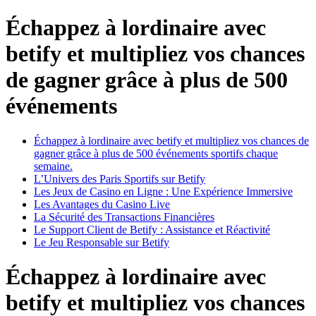
Skip
Échappez à lordinaire avec
to
content
betify et multipliez vos chances
de gagner grâce à plus de 500
événements
Échappez à lordinaire avec betify et multipliez vos chances de
gagner grâce à plus de 500 événements sportifs chaque
semaine.
L’Univers des Paris Sportifs sur Betify
Les Jeux de Casino en Ligne : Une Expérience Immersive
Les Avantages du Casino Live
La Sécurité des Transactions Financières
Le Support Client de Betify : Assistance et Réactivité
Le Jeu Responsable sur Betify
Échappez à lordinaire avec
betify et multipliez vos chances