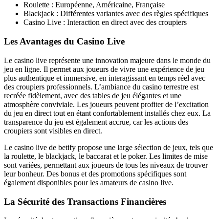
Roulette : Européenne, Américaine, Française
Blackjack : Différentes variantes avec des règles spécifiques
Casino Live : Interaction en direct avec des croupiers
Les Avantages du Casino Live
Le casino live représente une innovation majeure dans le monde du
jeu en ligne. Il permet aux joueurs de vivre une expérience de jeu
plus authentique et immersive, en interagissant en temps réel avec
des croupiers professionnels. L’ambiance du casino terrestre est
recréée fidèlement, avec des tables de jeu élégantes et une
atmosphère conviviale. Les joueurs peuvent profiter de l’excitation
du jeu en direct tout en étant confortablement installés chez eux. La
transparence du jeu est également accrue, car les actions des
croupiers sont visibles en direct.
Le casino live de betify propose une large sélection de jeux, tels que
la roulette, le blackjack, le baccarat et le poker. Les limites de mise
sont variées, permettant aux joueurs de tous les niveaux de trouver
leur bonheur. Des bonus et des promotions spécifiques sont
également disponibles pour les amateurs de casino live.
La Sécurité des Transactions Financières