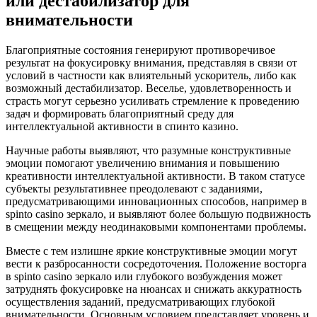
или дестабилизатор для
внимательности
Благоприятные состояния генерируют противоречивое
результат на фокусировку внимания, представляя в связи от
условий в частности как влиятельный ускоритель, либо как
возможный дестабилизатор. Веселье, удовлетворенность и
страсть могут серьезно усиливать стремление к проведению
задач и формировать благоприятный среду для
интеллектуальной активности в спинто казино.
Научные работы выявляют, что разумные конструктивные
эмоции помогают увеличению внимания и повышению
креативности интеллектуальной активности. В таком статусе
субъекты результативнее преодолевают с заданиями,
предусматривающими инновационных способов, например в
spinto casino зеркало, и выявляют более большую подвижность
в смещении между неодинаковыми компонентами проблемы.
Вместе с тем излишне яркие конструктивные эмоции могут
вести к разбросанности сосредоточения. Положение восторга
в spinto casino зеркало или глубокого возбуждения может
затруднять фокусировке на нюансах и снижать аккуратность
осуществления заданий, предусматривающих глубокой
внимательности. Основным условием представляет уровень и