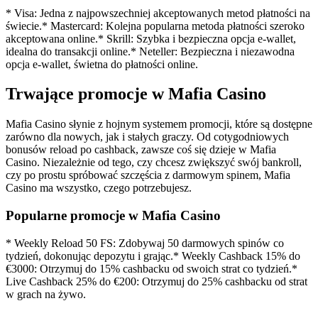
* Visa: Jedna z najpowszechniej akceptowanych metod płatności na
świecie.* Mastercard: Kolejna popularna metoda płatności szeroko
akceptowana online.* Skrill: Szybka i bezpieczna opcja e-wallet,
idealna do transakcji online.* Neteller: Bezpieczna i niezawodna
opcja e-wallet, świetna do płatności online.
Trwające promocje w Mafia Casino
Mafia Casino słynie z hojnym systemem promocji, które są dostępne
zarówno dla nowych, jak i stałych graczy. Od cotygodniowych
bonusów reload po cashback, zawsze coś się dzieje w Mafia
Casino. Niezależnie od tego, czy chcesz zwiększyć swój bankroll,
czy po prostu spróbować szczęścia z darmowym spinem, Mafia
Casino ma wszystko, czego potrzebujesz.
Popularne promocje w Mafia Casino
* Weekly Reload 50 FS: Zdobywaj 50 darmowych spinów co
tydzień, dokonując depozytu i grając.* Weekly Cashback 15% do
€3000: Otrzymuj do 15% cashbacku od swoich strat co tydzień.*
Live Cashback 25% do €200: Otrzymuj do 25% cashbacku od strat
w grach na żywo.