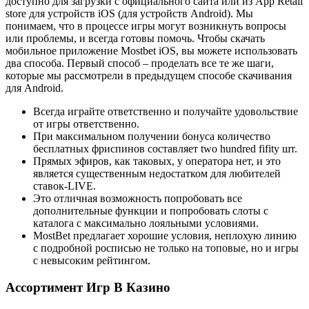
доступно для загрузки с официального сайта или из App Retail
store для устройств iOS (для устройств Android). Мы
понимаем, что в процессе игры могут возникнуть вопросы
или проблемы, и всегда готовы помочь. Чтобы скачать
мобильное приложение Mostbet iOS, вы можете использовать
два способа. Первый способ – проделать все те же шаги,
которые мы рассмотрели в предыдущем способе скачивания
для Android.
Всегда играйте ответственно и получайте удовольствие
от игры ответственно.
При максимальном получении бонуса количество
бесплатных фриспинов составляет two hundred fifity шт.
Прямых эфиров, как таковых, у оператора нет, и это
является существенным недостатком для любителей
ставок-LIVE.
Это отличная возможность попробовать все
дополнительные функции и попробовать слоты с
каталога с максимально лояльными условиями.
MostBet предлагает хорошие условия, неплохую линию
с подробной росписью не только на топовые, но и игры
с невысоким рейтингом.
Ассортимент Игр В Казино