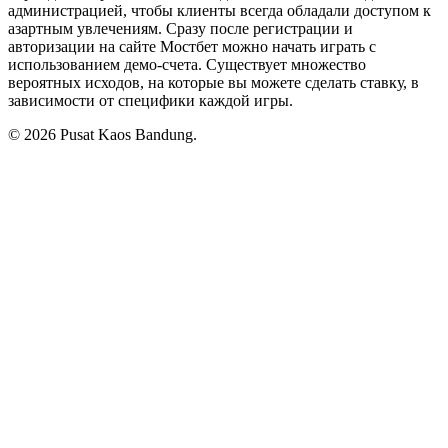
администрацией, чтобы клиенты всегда обладали доступом к
азартным увлечениям. Сразу после регистрации и
авторизации на сайте Мостбет можно начать играть с
использованием демо-счета. Существует множество
вероятных исходов, на которые вы можете сделать ставку, в
зависимости от специфики каждой игры.
© 2026 Pusat Kaos Bandung.