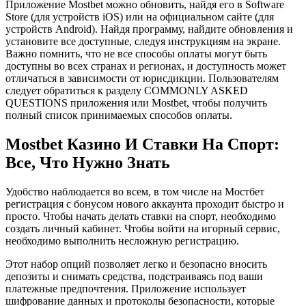
Приложение Mostbet можно обновить, найдя его в Software
Store (для устройств iOS) или на официальном сайте (для
устройств Android). Найдя программу, найдите обновления и
установите все доступные, следуя инструкциям на экране.
Важно помнить, что не все способы оплаты могут быть
доступны во всех странах и регионах, и доступность может
отличаться в зависимости от юрисдикции. Пользователям
следует обратиться к разделу COMMONLY ASKED
QUESTIONS приложения или Mostbet, чтобы получить
полный список принимаемых способов оплаты.
Mostbet Казино И Ставки На Спорт:
Все, Что Нужно Знать
Удобство наблюдается во всем, в том числе на Мостбет
регистрация с бонусом нового аккаунта проходит быстро и
просто. Чтобы начать делать ставки на спорт, необходимо
создать личный кабинет. Чтобы войти на игорный сервис,
необходимо выполнить несложную регистрацию.
Этот набор опций позволяет легко и безопасно вносить
депозиты и снимать средства, подстраиваясь под ваши
платежные предпочтения. Приложение использует
шифрование данных и протоколы безопасности, которые