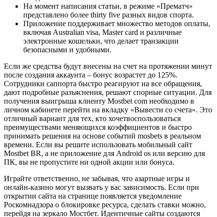
На момент написания статьи, в режиме «Прематч»
представлено более thirty five разных видов спорта.
Приложение поддерживает множество методов оплаты,
включая Australian visa, Master card и различные
электронные кошельки, что делает транзакции
безопасными и удобными.
Если же средства будут внесены на счет на протяжении минут
после создания аккаунта – бонус возрастет до 125%.
Сотрудники саппорта быстро реагируют на все обращения,
дают подробные разъяснения, решают спорные ситуации. Для
получения выигрыша клиенту Mostbet com необходимо в
личном кабинете перейти на вкладку «Вывести со счета». Это
отличный вариант для тех, кто хочетвоспользоваться
преимуществами меняющихся коэффициентов и быстро
принимать решения на основе событий mosbets в реальном
времени. Если вы решите использовать мобильный сайт
Mostbet BR, а не приложение для Android os или версию для
ПК, вы не пропустите ни одной акции или бонуса.
Играйте ответственно, не забывая, что азартные игры и
онлайн-казино могут вызвать у вас зависимость. Если при
открытии сайта на странице появляется уведомление
Роскомнадзора о блокировке ресурса, сделать ставки можно,
перейдя на зеркало Мостбет. Идентичные сайты создаются