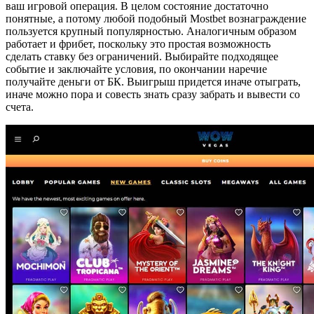
ваш игровой операция. В целом состояние достаточно
понятные, а потому любой подобный Mostbet вознаграждение
пользуется крупный популярностью. Аналогичным образом
работает и фрибет, поскольку это простая возможность
сделать ставку без ограничений. Выбирайте подходящее
событие и заключайте условия, по окончании наречие
получайте деньги от БК. Выигрыш придется иначе отыграть,
иначе можно пора и совесть знать сразу забрать и вывести со
счета.