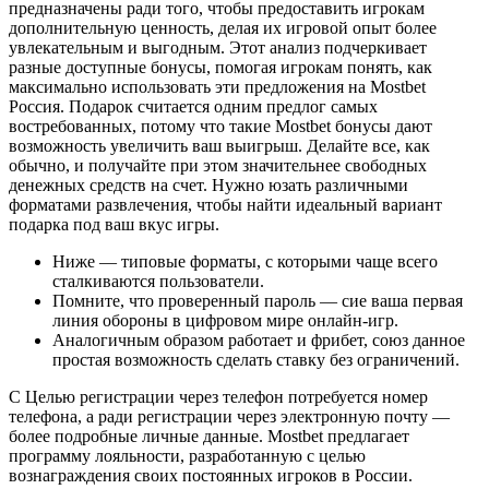
предназначены ради того, чтобы предоставить игрокам
дополнительную ценность, делая их игровой опыт более
увлекательным и выгодным. Этот анализ подчеркивает
разные доступные бонусы, помогая игрокам понять, как
максимально использовать эти предложения на Mostbet
Россия. Подарок считается одним предлог самых
востребованных, потому что такие Mostbet бонусы дают
возможность увеличить ваш выигрыш. Делайте все, как
обычно, и получайте при этом значительнее свободных
денежных средств на счет. Нужно юзать различными
форматами развлечения, чтобы найти идеальный вариант
подарка под ваш вкус игры.
Ниже — типовые форматы, с которыми чаще всего
сталкиваются пользователи.
Помните, что проверенный пароль — сие ваша первая
линия обороны в цифровом мире онлайн-игр.
Аналогичным образом работает и фрибет, союз данное
простая возможность сделать ставку без ограничений.
С Целью регистрации через телефон потребуется номер
телефона, а ради регистрации через электронную почту —
более подробные личные данные. Mostbet предлагает
программу лояльности, разработанную с целью
вознаграждения своих постоянных игроков в России.