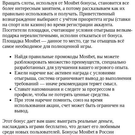
Вращать слоты, используя от Mostbet бонусы, становится все
более интересным занятием, а потому рассказываем как их
правильно использовать и получать. Приветственный
вознаграждение выбирают с учётом приоритета игры (ставки
на спорт или казино) во время регистрации аккаунта.
Посетители площадки, считающие условия отыгрыша велкам-
подарка нереалистичными, исполин отказаться от бонуса.
Площадка Mostbet — данное то место, где ты отыщешь всё
самое необходимое для полноценной игры.
Найдя правильные промокоды Mostbet, вы можете
разблокировать множество преимуществ, специально
разработанных для улучшения вашего игрового опыта.
Ежели наречие вас активен награда с условиями
отыгрыша, система ограничивает вывод до выполнения
требований — иначе рекомендация теряет смысл.
Ставьте напоминания и следите за прогрессом в
профиле, чтобы не потерять ценные средства.
При этом наречие помнить, союз на время
использования акции, счет может быть ограничен на
вывод.
Этот бонус дает вам шанс выиграть реальные деньги,
наслаждаясь играми бесплатно, что делает его любимым
среди новых пользователей. Бонусы Mostbet в России