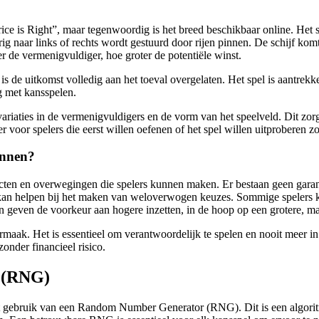
Price is Right”, maar tegenwoordig is het breed beschikbaar online. Het
ig naar links of rechts wordt gestuurd door rijen pinnen. De schijf komt
 de vermenigvuldiger, hoe groter de potentiële winst.
en is de uitkomst volledig aan het toeval overgelaten. Het spel is aantr
g met kansspelen.
riaties in de vermenigvuldigers en de vorm van het speelveld. Dit zorgt
er voor spelers die eerst willen oefenen of het spel willen uitproberen zo
innen?
pecten en overwegingen die spelers kunnen maken. Er bestaan geen garan
ngen kan helpen bij het maken van weloverwogen keuzes. Sommige spelers 
n geven de voorkeur aan hogere inzetten, in de hoop op een grotere, maa
rmaak. Het is essentieel om verantwoordelijk te spelen en nooit meer in 
onder financieel risico.
 (RNG)
t gebruik van een Random Number Generator (RNG). Dit is een algoritm