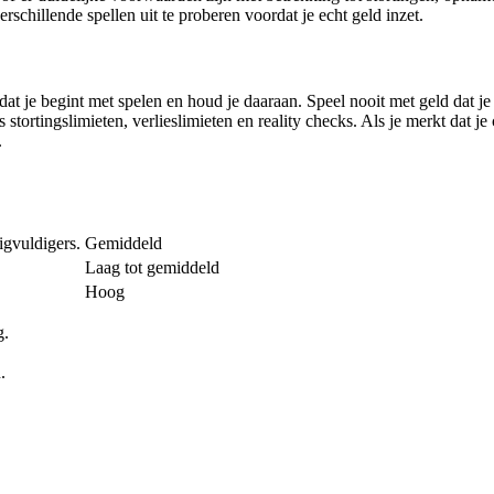
schillende spellen uit te proberen voordat je echt geld inzet.
dat je begint met spelen en houd je daaraan. Speel nooit met geld dat j
stortingslimieten, verlieslimieten en reality checks. Als je merkt dat je 
.
gvuldigers.
Gemiddeld
Laag tot gemiddeld
Hoog
g.
.