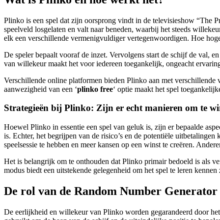
Plinko is een spel dat zijn oorsprong vindt in de televisieshow “The 
speelveld losgelaten en valt naar beneden, waarbij het steeds willekeur
elk een verschillende vermenigvuldiger vertegenwoordigen. Hoe hoger
De speler bepaalt vooraf de inzet. Vervolgens start de schijf de val, 
van willekeur maakt het voor iedereen toegankelijk, ongeacht ervarin
Verschillende online platformen bieden Plinko aan met verschillende va
aanwezigheid van een ‘
plinko free
‘ optie maakt het spel toegankelijk
Strategieën bij Plinko: Zijn er echt manieren om te w
Hoewel Plinko in essentie een spel van geluk is, zijn er bepaalde as
is. Echter, het begrijpen van de risico’s en de potentiële uitbetali
speelsessie te hebben en meer kansen op een winst te creëren. Andere
Het is belangrijk om te onthouden dat Plinko primair bedoeld is als ve
modus biedt een uitstekende gelegenheid om het spel te leren kennen z
De rol van de Random Number Generator
De eerlijkheid en willekeur van Plinko worden gegarandeerd door he